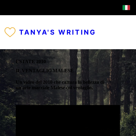
TANYA'S WRITING
ESTATE 2010
IL VENTAGLIO MALESE
Un video del 2010 che cattura la bellezza di
un'arte marziale Malese col ventaglio.