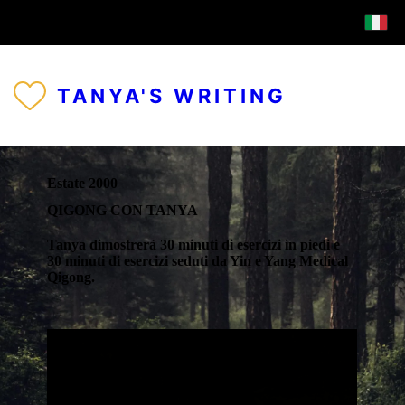
TANYA'S WRITING
Estate 2000
QIGONG CON TANYA
Tanya dimostrerà 30 minuti di esercizi in piedi e
30 minuti di esercizi seduti da Yin e Yang Medical
Qigong.